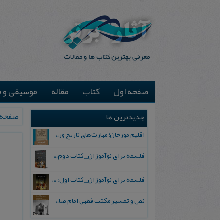
صفحه اول
کتاب
مقاله
موسیقی و ف
صفحه 
جدیدترین ها
اقلیم مورخان؛ مهارت‌های تاریخ ورزی علمی
فلسفه برای نوآموزان_ کتاب دوم: پرسش درباره واقعیت و معرفت
فلسفه برای نوآموزان_ کتاب اول: تردید در باورهای رایج
نص و تفسیر مکتب فقهی امام صادق علیه السلام