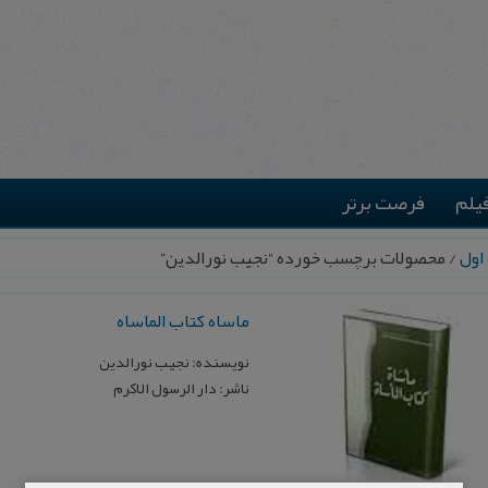
یلم
فرصت برتر
اول
/ محصولات برچسب خورده “نجیب نورالدین”
ماساه کتاب الماساه
نویسنده: نجیب نورالدین
ناشر: دار الرسول الاکرم