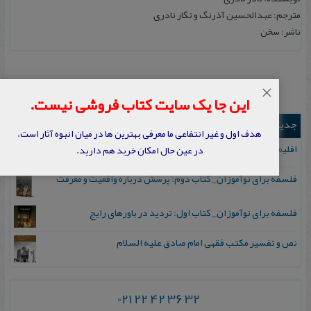
مترجم: عبدالحسین آذرنگ و نگار نادری
ناشر: سخن
×
این جا یک سایت کتاب فروشی نیست.
جدیدترین ها
هدف اول و غیر انتفاعی ما معرفی بهترین ها در میان انبوه آثار است.
اقلیم مورخان؛ مهارت‌های تاریخ ورزی علمی
در عین حال امکان خرید هم دارید.
فلسفه برای نوآموزان_ کتاب دوم: پرسش درباره واقعیت و معرفت
فلسفه برای نوآموزان_ کتاب اول: تردید در باورهای رایج
نص و تفسیر مکتب فقهی امام صادق علیه السلام
021 22 42 36 32