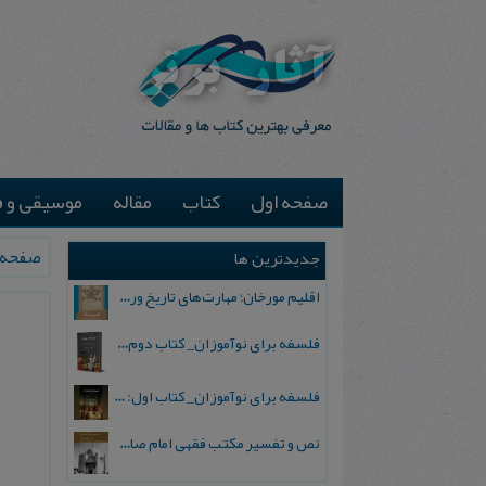
صفحه اول
کتاب
مقاله
موسیقی و ف
صفحه 
جدیدترین ها
اقلیم مورخان؛ مهارت‌های تاریخ ورزی علمی
فلسفه برای نوآموزان_ کتاب دوم: پرسش درباره واقعیت و معرفت
فلسفه برای نوآموزان_ کتاب اول: تردید در باورهای رایج
نص و تفسیر مکتب فقهی امام صادق علیه السلام