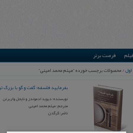
یلم
فرصت برتر
اول
/ محصولات برچسب خورده “میثم محمد امینی”
بفرمایید فلسفه: گفت و گو با بزرگ 
نویسنده: دیوید ادموندز و نایجل واربرتن
مترجم: میثم محمد امینی
ناشر: کرگدن