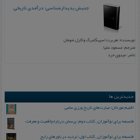
جنبش پدیدارشناسی: درآمدی تاریخی
نویسنده: هربرت اسپیگلبرگ و کارل شومان
مترجم: مسعود علیا
ناشر: مینوی خرد
جدیدترین ها
اقلیم مورخان؛ مهارت‌های تاریخ ورزی علمی
فلسفه برای نوآموزان_ کتاب دوم: پرسش درباره واقعیت و معرفت
فلسفه برای نوآموزان_ کتاب اول: تردید در باورهای رایج