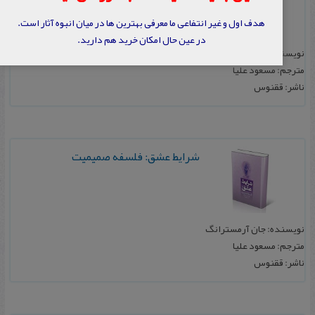
هدف اول و غیر انتفاعی ما معرفی بهترین ها در میان انبوه آثار است.
در عین حال امکان خرید هم دارید.
نویسنده: فردریک کاپلستون
مترجم: مسعود علیا
ناشر: ققنوس
شرایط عشق: فلسفه صمیمیت
نویسنده: جان آرمسترانگ
مترجم: مسعود علیا
ناشر: ققنوس