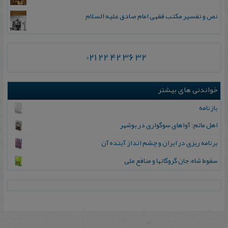
نص و تفسیر مکتب فقهی امام صادق علیه السلام
021 22 42 36 32
خواندنی های بیشتر
ب‍ازن‍ام‍ه‌
اهل ماتم: آواهای سوگواری در بوشهر
برنامه ریزی در ایران و چشم انداز آینده آن
سقوط شاه‌، جان‌ گروگانها و منافع‌ ملی