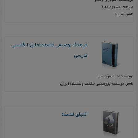
مترجم: مسعود علیا
ناشر: صراط
فرهنگ توصیفی فلسفه اخلاق: انگلیسی –
فارسی
نویسنده: مسعود علیا
ناشر: موسسۀ پژوهشی حکمت و فلسفۀ ایران
الفبای فلسفه