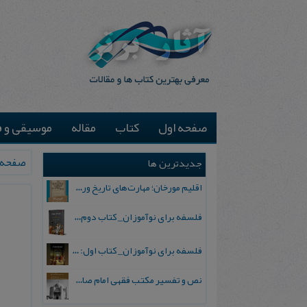
صفحه اول
کتاب
مقاله
موسیقی و ف
صفحه 
جدیدترین ها
اقلیم مورخان؛ مهارت‌های تاریخ ورزی علمی
فلسفه برای نوآموزان_ کتاب دوم: پرسش درباره واقعیت و معرفت
فلسفه برای نوآموزان_ کتاب اول: تردید در باورهای رایج
نص و تفسیر مکتب فقهی امام صادق علیه السلام