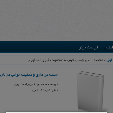
یلم
فرصت برتر
اول
/ محصولات برچسب خورده “م‍ح‍م‍ود ت‍ق‍ی‌ زاده‌داوری‌”
س‍ن‍ت‌ ع‍زاداری‌ و م‍ن‍ق‍ب‍ت‌ خ‍وان‍ی‌ در ت‍اری‍خ‌
نویسنده: محمود تقی زاده‌داوری
ناشر: شیعه شناسی