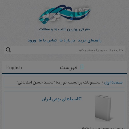
راهنمای خرید
درباره ما
تماس با ما
ورود
فهرست
English
صفحه اول
/ محصولات برچسب خورده “محمد حسن امتحانی”
آک‍اس‍ی‍اه‍ای‌ ب‍وم‍ی‌ ای‍ران‌
نویسنده: محمد حسن امتحانی