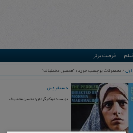
یلم
فرصت برتر
اول
/ محصولات برچسب خورده “محسن مخملباف”
دستفروش
نویسنده و کارگردان: محسن مخملباف