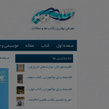
صفحه اول
کتاب
مقاله
موسیقی و ف
صفحه 
جدیدترین ها
اقلیم مورخان؛ مهارت‌های تاریخ ورزی علمی
فلسفه برای نوآموزان_ کتاب دوم: پرسش درباره واقعیت و معرفت
فلسفه برای نوآموزان_ کتاب اول: تردید در باورهای رایج
نص و تفسیر مکتب فقهی امام صادق علیه السلام