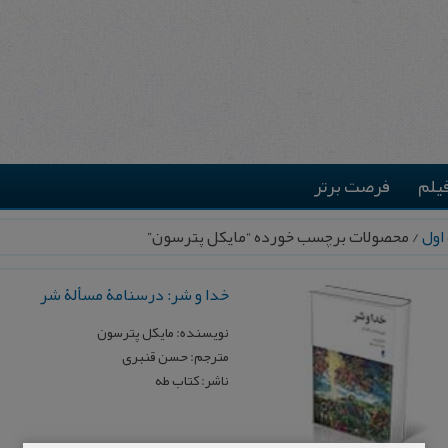
یلم
فرصت برتر
اول
/ محصولات برچسب خورده “مایکل پترسون”
خدا و شر: درسنامۀ مسألۀ شر
نویسنده: مایکل پترسون
مترجم: حسن قنبری
ناشر: کتاب طه