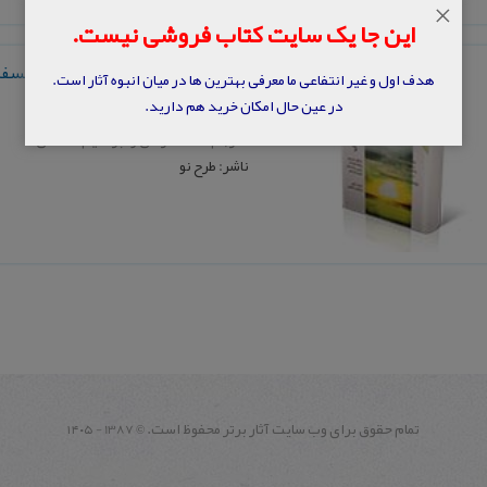
×
این جا یک سایت کتاب فروشی نیست.
عقل و اعتقاد دینی: درآمدی بر فلسف
هدف اول و غیر انتفاعی ما معرفی بهترین ها در میان انبوه آثار است.
در عین حال امکان خرید هم دارید.
نویسنده: مایکل پترسون و دیگران
مترجم: احمد نراقی و ابراهیم سلطانی
ناشر: طرح نو
تمام حقوق برای وب سايت آثار برتر محفوظ است.
1387 - ۱۴۰۵
©