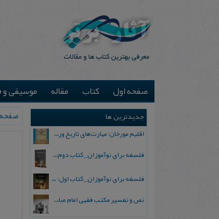
صفحه اول
کتاب
مقاله
موسیقی و ف
صفحه 
جدیدترین ها
اقلیم مورخان؛ مهارت‌های تاریخ ورزی علمی
فلسفه برای نوآموزان_ کتاب دوم: پرسش درباره واقعیت و معرفت
فلسفه برای نوآموزان_ کتاب اول: تردید در باورهای رایج
نص و تفسیر مکتب فقهی امام صادق علیه السلام