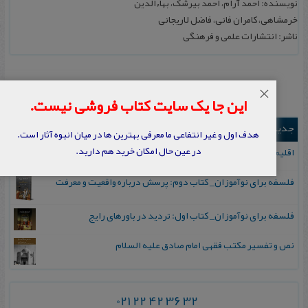
نویسنده: احمد آرام، احمد بیرشک، بهاءالدین
خرمشاهی، کامران فانی، فاضل لاریجانی
ناشر: انتشارات علمی و فرهنگی
×
این جا یک سایت کتاب فروشی نیست.
جدیدترین ها
هدف اول و غیر انتفاعی ما معرفی بهترین ها در میان انبوه آثار است.
در عین حال امکان خرید هم دارید.
اقلیم مورخان؛ مهارت‌های تاریخ ورزی علمی
فلسفه برای نوآموزان_ کتاب دوم: پرسش درباره واقعیت و معرفت
فلسفه برای نوآموزان_ کتاب اول: تردید در باورهای رایج
نص و تفسیر مکتب فقهی امام صادق علیه السلام
021 22 42 36 32