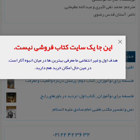
مترجم: محمد تقی اکبری و عبدالله عظیمایی
ناشر: آستان قدس رضوی
×
این جا یک سایت کتاب فروشی نیست.
جدیدترین ها
هدف اول و غیر انتفاعی ما معرفی بهترین ها در میان انبوه آثار است.
اقلیم مورخان؛ مهارت‌های تاریخ ورزی علمی
در عین حال امکان خرید هم دارید.
فلسفه برای نوآموزان_ کتاب دوم: پرسش درباره واقعیت و معرفت
فلسفه برای نوآموزان_ کتاب اول: تردید در باورهای رایج
نص و تفسیر مکتب فقهی امام صادق علیه السلام
021 22 42 36 32