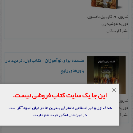
شارون ام. کای، پل تامسون
حوریه هوشیدری
نشر آفرینگان
فلسفه برای نوآموزان_ کتاب اول: تردید در
باورهای رایج
×
این جا یک سایت کتاب فروشی نیست.
شارون ام. کای، پل تامسون
حوریه هوشیدری
هدف اول و غیر انتفاعی ما معرفی بهترین ها در میان انبوه آثار است.
نشر آفرینگان
در عین حال امکان خرید هم دارید.