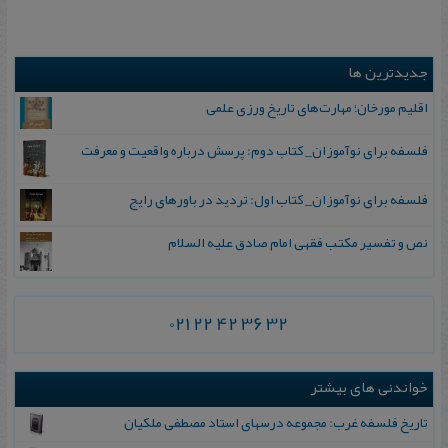
جدیدترین ها
اقلیم مورخان؛ مهارت‌های تاریخ ورزی علمی
فلسفه برای نوآموزان_ کتاب دوم: پرسش درباره واقعیت و معرفت
فلسفه برای نوآموزان_ کتاب اول: تردید در باورهای رایج
نص و تفسیر مکتب فقهی امام صادق علیه السلام
021 22 42 36 32
خواندنی های بیشتر
تاریخ فلسفه غرب: مجموعه درسهای استاد مصطفی ملکیان