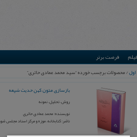
یلم
فرصت برتر
اول
/ محصولات برچسب خورده “سید محمد عمادی حائری”
بازسازی متون کهن حدیث شیعه
روش، تحلیل، نمونه
نویسنده: محمد عمادی حائری
ناشر: کتابخانه، موزه و مرکز اسناد مجلس شو