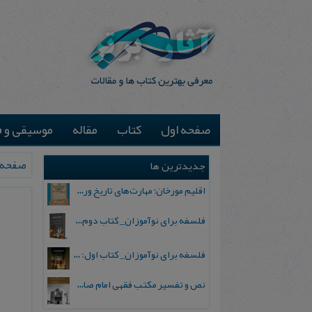
صفحه اول
کتاب
مقاله
موسیقی و ف
صفحه 
جدیدترین ها
اقلیم مورخان؛ مهارت‌های تاریخ ورزی علمی
فلسفه برای نوآموزان_ کتاب دوم: پرسش درباره واقعیت و معرفت
فلسفه برای نوآموزان_ کتاب اول: تردید در باورهای رایج
نص و تفسیر مکتب فقهی امام صادق علیه السلام