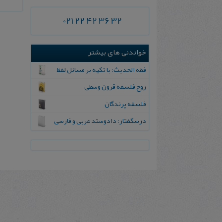
021 22 42 36 32
خواندنی های بیشتر
فقه الحدیث: با تکیه بر مسائل لفظ
روح فلسفه قرون وسطى
فلسفه پرندگان
درسگفتار: دادوستد عربی و فارسی