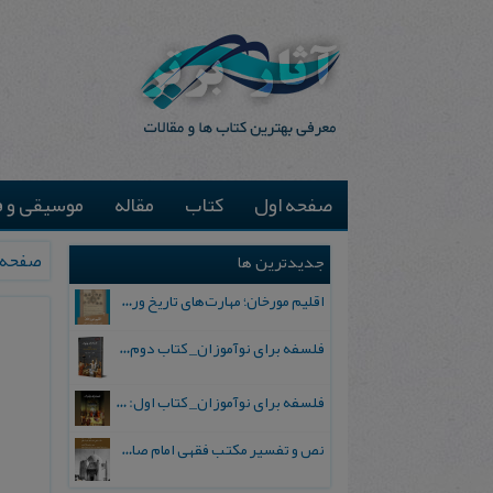
صفحه اول
کتاب
مقاله
موسیقی و ف
صفحه 
جدیدترین ها
اقلیم مورخان؛ مهارت‌های تاریخ ورزی علمی
فلسفه برای نوآموزان_ کتاب دوم: پرسش درباره واقعیت و معرفت
فلسفه برای نوآموزان_ کتاب اول: تردید در باورهای رایج
نص و تفسیر مکتب فقهی امام صادق علیه السلام