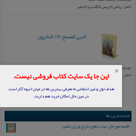
ناشر: ریاض الریس للکتب و النشر
النبی المسلح (2): الثائرون
نویسنده: رفعت سید احمد
×
این جا یک سایت کتاب فروشی نیست.
ناشر: ریاض الریس للکتب و النشر
هدف اول و غیر انتفاعی ما معرفی بهترین ها در میان انبوه آثار است.
در عین حال امکان خرید هم دارید.
جدیدترین ها
اقلیم مورخان؛ مهارت‌های تاریخ ورزی علمی