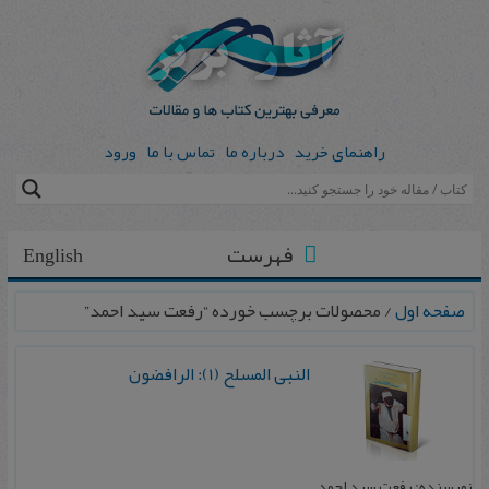
راهنمای خرید
درباره ما
تماس با ما
ورود
فهرست
English
صفحه اول
/ محصولات برچسب خورده “رفعت سید احمد”
النبی المسلح (1): الرافضون
نویسنده: رفعت سید احمد