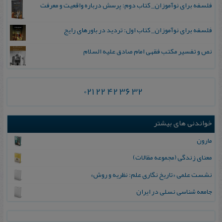
فلسفه برای نوآموزان_ کتاب دوم: پرسش درباره واقعیت و معرفت
فلسفه برای نوآموزان_ کتاب اول: تردید در باورهای رایج
نص و تفسیر مکتب فقهی امام صادق علیه السلام
021 22 42 36 32
خواندنی های بیشتر
مارون
معنای زندگی (مجموعه مقالات)
نشست علمی «تاریخ نگاری علم: نظریه و روش»
ج‍ام‍ع‍ه‌ ش‍ن‍اس‍ی‌ ن‍س‍ل‍ی‌ در ای‍ران‌