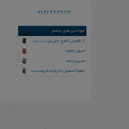
021 22 42 36 32
خواندنی های بیشتر
از طاووس‌ تا فرح‌: جای‌ پای‌ زن‌ در مسیر تاریخ‌ معاصر ایران‌
اصول الفقه
مصیبت‌نامه
سقوط اصفهان‌ به‌ روایت‌ کروسینسکی