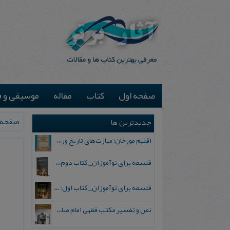
صفحه اول
کتاب
مقاله
موسیقی و ف
صفحه 
جدیدترین ها
اقلیم مورخان؛ مهارت‌های تاریخ ورزی علمی
فلسفه برای نوآموزان_ کتاب دوم: پرسش درباره واقعیت و معرفت
فلسفه برای نوآموزان_ کتاب اول: تردید در باورهای رایج
نص و تفسیر مکتب فقهی امام صادق علیه السلام