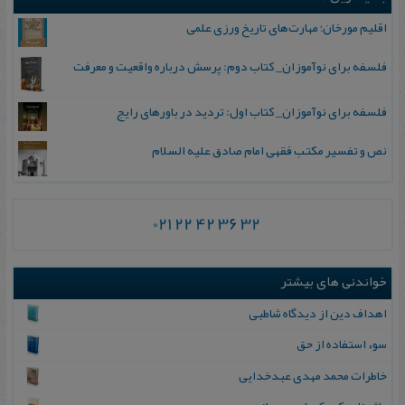
اقلیم مورخان؛ مهارت‌های تاریخ ورزی علمی
فلسفه برای نوآموزان_ کتاب دوم: پرسش درباره واقعیت و معرفت
فلسفه برای نوآموزان_ کتاب اول: تردید در باورهای رایج
نص و تفسیر مکتب فقهی امام صادق علیه السلام
021 22 42 36 32
خواندنی های بیشتر
اهداف دین از دیدگاه شاطبی
س‍وء اس‍ت‍ف‍اده‌ از ح‍ق‌
خاطرات‌ محمد مهدی‌ عبدخدایی‌