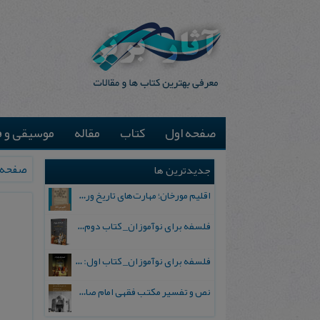
صفحه اول
کتاب
مقاله
موسیقی و ف
صفحه 
جدیدترین ها
اقلیم مورخان؛ مهارت‌های تاریخ ورزی علمی
فلسفه برای نوآموزان_ کتاب دوم: پرسش درباره واقعیت و معرفت
فلسفه برای نوآموزان_ کتاب اول: تردید در باورهای رایج
نص و تفسیر مکتب فقهی امام صادق علیه السلام