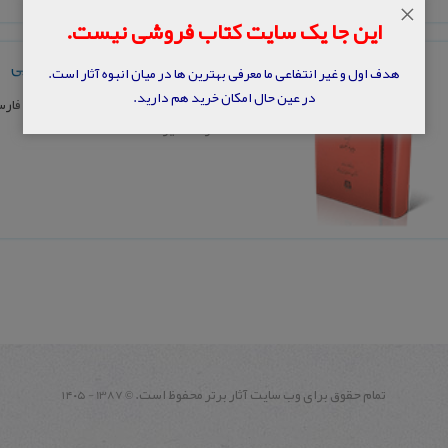
×
این جا یک سایت کتاب فروشی نیست.
دستور زبان و گزیده متون اوستایی
هدف اول و غیر انتفاعی ما معرفی بهترین ها در میان انبوه آثار است.
در عین حال امکان خرید هم دارید.
نویسنده: ویلیامز جكسون، با پیشگفتار فار
ناشر: اساطیر
تمام حقوق برای وب سايت آثار برتر محفوظ است.
1387 - ۱۴۰۵
©