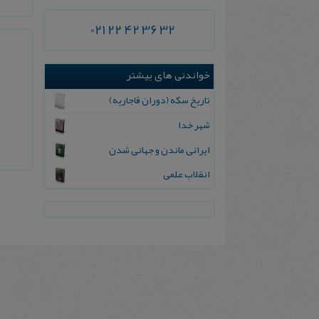
021 22 42 36 32
خواندنی های بیشتر
ت‍اری‍خ‌ س‍ک‍ه‌ (دوران‌ ق‍اج‍اری‍ه‌)
شهر خدا
ایرانی ماندن و جهانی شدن
انقلاب علمی