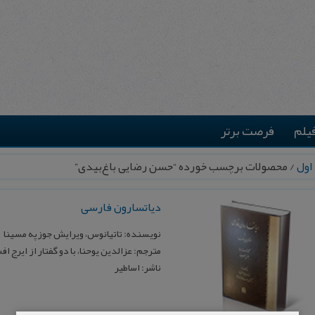
یلم
فرصت برتر
اول
/ محصولات برچسب خورده “حسن رضایی باغ‌بیدی”
دیاتسارون فارسی
نویسنده: تاتیانوس، ویرایش جوزپه مسینا
مترجم: عزالدین یوحنا، با دو گفتار از ایرج 
ناشر: اساطیر