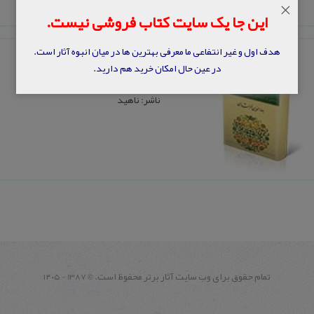
×
این جا یک سایت کتاب فروشی نیست.
هدف اول و غیر انتفاعی ما معرفی بهترین ها در میان انبوه آثار است.
سیر بی‌ سلوک‌
در عین حال امکان خرید هم دارید.
نویسنده: بهاءالدین خرمشاهی
ناشر: ناهید
تمام حقوق برای وب سايت آثار برتر محفوظ است.
1387 - ۱۴۰۵
©