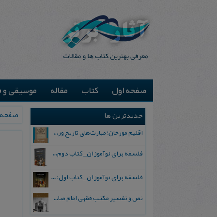
صفحه اول
کتاب
مقاله
موسیقی و ف
صفحه 
جدیدترین ها
اقلیم مورخان؛ مهارت‌های تاریخ ورزی علمی
فلسفه برای نوآموزان_ کتاب دوم: پرسش درباره واقعیت و معرفت
فلسفه برای نوآموزان_ کتاب اول: تردید در باورهای رایج
نص و تفسیر مکتب فقهی امام صادق علیه السلام