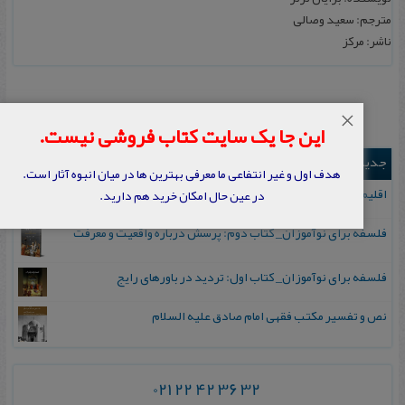
مترجم: سعید وصالی
ناشر: مرکز
×
این جا یک سایت کتاب فروشی نیست.
جدیدترین ها
هدف اول و غیر انتفاعی ما معرفی بهترین ها در میان انبوه آثار است.
اقلیم مورخان؛ مهارت‌های تاریخ ورزی علمی
در عین حال امکان خرید هم دارید.
فلسفه برای نوآموزان_ کتاب دوم: پرسش درباره واقعیت و معرفت
فلسفه برای نوآموزان_ کتاب اول: تردید در باورهای رایج
نص و تفسیر مکتب فقهی امام صادق علیه السلام
021 22 42 36 32