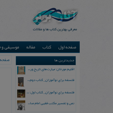
صفحه اول
کتاب
مقاله
موسیقی و ف
صفحه 
جدیدترین ها
اقلیم مورخان؛ مهارت‌های تاریخ ورزی علمی
فلسفه برای نوآموزان_ کتاب دوم: پرسش درباره واقعیت و معرفت
فلسفه برای نوآموزان_ کتاب اول: تردید در باورهای رایج
نص و تفسیر مکتب فقهی امام صادق علیه السلام