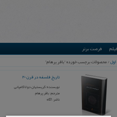
یلم
فرصت برتر
اول
/ محصولات برچسب خورده “باقر پرهام”
تاریخ فلسفه در قرن ۲۰
نویسنده: کریستیان دو لا کامپانی
مترجم: باقر پرهام
ناشر: آگاه