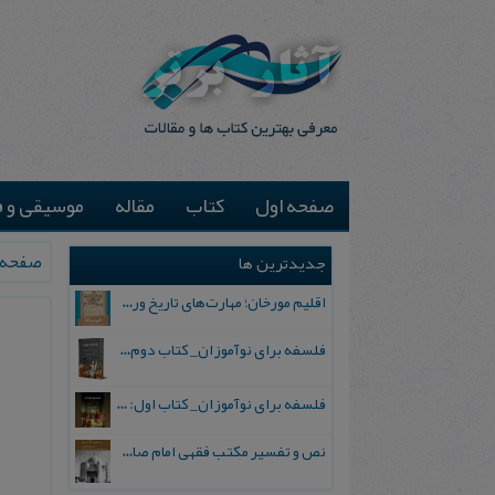
صفحه اول
کتاب
مقاله
موسیقی و ف
صفحه 
جدیدترین ها
اقلیم مورخان؛ مهارت‌های تاریخ ورزی علمی
فلسفه برای نوآموزان_ کتاب دوم: پرسش درباره واقعیت و معرفت
فلسفه برای نوآموزان_ کتاب اول: تردید در باورهای رایج
نص و تفسیر مکتب فقهی امام صادق علیه السلام