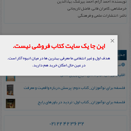
نویسنده: احمد آرام، احمد بیرشک، بهاءالدین
خرمشاهی، کامران فانی، فاضل لاریجانی
ناشر: انتشارات علمی و فرهنگی
×
این جا یک سایت کتاب فروشی نیست.
جدیدترین ها
هدف اول و غیر انتفاعی ما معرفی بهترین ها در میان انبوه آثار است.
🔵ششمین مدرسه تابستانی انعکاس شهریور ۱۴۰۵
در عین حال امکان خرید هم دارید.
اقلیم مورخان؛ مهارت‌های تاریخ ورزی علمی
فلسفه برای نوآموزان_ کتاب دوم: پرسش درباره واقعیت و معرفت
فلسفه برای نوآموزان_ کتاب اول: تردید در باورهای رایج
021 22 42 36 32