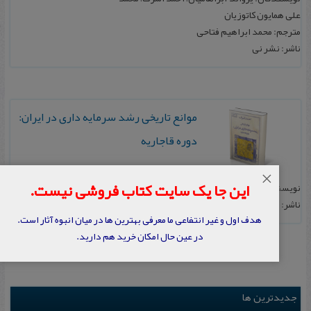
ع‍ل‍ی‌ ه‍م‍ای‍ون‌ ک‍ات‍وزی‍ان‌
مترجم: م‍ح‍م‍د اب‍راه‍ی‍م‌ ف‍ت‍اح‍ی
ناشر: نشر نی
موانع‌ تاریخی‌ رشد سرمایه‌ داری‌ در ایران‌:
دوره‌ قاجاریه‌
×
این جا یک سایت کتاب فروشی نیست.
نویسنده: احمد اشرف
ناشر: زمینه‌
هدف اول و غیر انتفاعی ما معرفی بهترین ها در میان انبوه آثار است.
در عین حال امکان خرید هم دارید.
جدیدترین ها