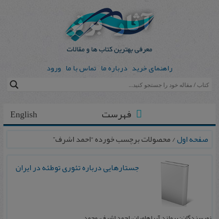
راهنمای خرید
درباره ما
تماس با ما
ورود
فهرست
English
صفحه اول
/ محصولات برچسب خورده “احمد اشرف”
ج‍س‍ت‍اره‍ای‍ی‌ درب‍اره‌ ت‍ئ‍وری‌ ت‍وطئ‍ه‌ در ای‍ران
نویسندگان: ی‍روان‍د آب‍راه‍ام‍ی‍ان‌، اح‍م‍د اش‍رف‌، م‍ح‍م‍د