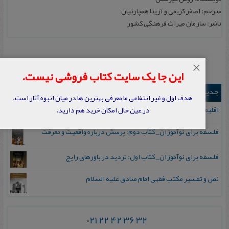
مترجم: اصغر کریمی و آزیتا همپارتیان
ناشر: سازمان میراث فرهنگی کشور
×
این جا یک سایت کتاب فروشی نیست.
جدیدترین ها
هدف اول و غیر انتفاعی ما معرفی بهترین ها در میان انبوه آثار است.
اقلیم مورخان؛ مهارت‌های تاریخ ورزی علمی
در عین حال امکان خرید هم دارید.
فلسفه برای نوآموزان_ کتاب دوم: پرسش درباره واقعیت و معرفت
فلسفه برای نوآموزان_ کتاب اول: تردید در باورهای رایج
نص و تفسیر مکتب فقهی امام صادق علیه السلام
021 22 42 36 32