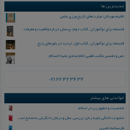
جدیدترین ها
اقلیم مورخان؛ مهارت‌های تاریخ ورزی علمی
فلسفه برای نوآموزان_ کتاب دوم: پرسش درباره واقعیت و معرفت
فلسفه برای نوآموزان_ کتاب اول: تردید در باورهای رایج
نص و تفسیر مکتب فقهی امام صادق علیه السلام
021 22 42 36 32
خواندنی های بیشتر
ش‍خ‍صیت‌ و ح‍ق‍وق‌ زن‌ در اس‍لام
خشونت خانگی علیه زنان؛ بررسی، علل و درمان با نگرش به منابع اسلامی
فارسنامه ناصری