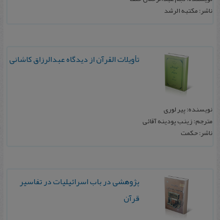
ناشر: مکتبه الرشد
ت‍أوی‍لات‌ ال‍ق‍رآن‌ از دی‍دگ‍اه‌ ع‍ب‍دال‍رزاق‌ ک‍اش‍انی‌
نویسنده: پیر ل‍وری
مترجم: زی‍ن‍ب‌ پ‍ودی‍ن‍ه ‌آق‍ائی
ناشر: ح‍ک‍م‍ت‌
پژوهشی در باب اسرائیلیات در تفاسیر
قرآن