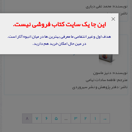
نویسنده: محمد تقی دیاری
ناشر: سهروردی
×
این جا یک سایت کتاب فروشی نیست.
هدف اول و غیر انتفاعی ما معرفی بهترین ها در میان انبوه آثار است.
قرآن و کتاب مقدس: درون مایه های
در عین حال امکان خرید هم دارید.
مشترک
نویسنده: دنیز ماسون
مترجم: فاطمه سادات تهامی
ناشر: دفتر پژوهش و نشر سهروردی
8
7
6
5
…
3
2
1
→