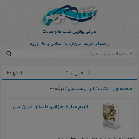
راهنمای خرید
درباره ما
تماس با ما
ورود
فهرست
English
صفحه اول
/
کتاب
/
ایران شناسی
/ برگه 80
ت‍اریخ‌ م‍ب‍ارک‌ غ‍ازانی‌: داس‍ت‍ان‌ غ‍ازان‌ خ‍ان
نویسنده: رشید‌الدین فضل‌الله بن عمادالدوله