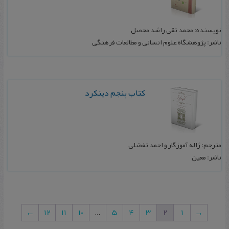
نویسنده: محمد تقی راشد محصل
ناشر: پژوهشگاه علوم انسانی و مطالعات فرهنگی
كتاب پنجم دینكرد
مترجم: ژاله آموزگار و احمد تفضلی
ناشر: معین
←
12
11
10
…
5
4
3
2
1
→