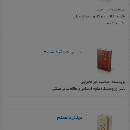
نویسنده: جان هینلز
مترجم: ژاله آموزگار و احمد تفضلی
ناشر: چشمه
بررسی دینكرد ششم
نویسنده: مهشید میر فخرایی
ناشر: پژوهشگاه علوم انسانی و مطالعات فرهنگی
دینكرد هفتم