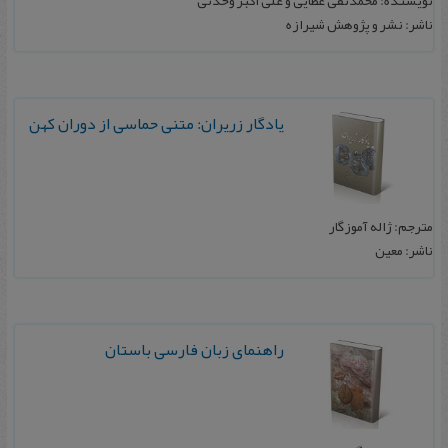
نویسنده: محمدتقی عطایی و علی اکبر وحدتی
ناشر: نشر و پژوهش شیرازه
یا‌دگا‌ر زریران‌: متنی حماسی از دوران کهن
مترجم: ژاله آموزگار
ناشر: معین
راهنمای زبان فارسی باستان