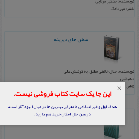
نویسنده: چنگیز مولایی
ناشر: مهر نامگ
سخن‌ های دیرینه
نویسنده: جلال خالقی مطلق، به کوشش علی
دهباشی
ناشر: افکار
×
این جا یک سایت کتاب فروشی نیست.
هدف اول و غیر انتفاعی ما معرفی بهترین ها در میان انبوه آثار است.
در عین حال امکان خرید هم دارید.
شناخت اساطیر ایران