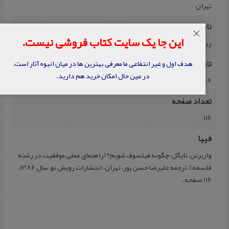
تهران
ناشر
×
این جا یک سایت کتاب فروشی نیست.
رویش نو
تاریخ نشر
هدف اول و غیر انتفاعی ما معرفی بهترین ها در میان انبوه آثار است.
در عین حال امکان خرید هم دارید.
1386
تعداد صفحه
116
فیپا
واربرتن، نایگل، چگونه فیلسوف شویم؟ (راهنمای عملی موفقیت در رشته
فلسفه)، ترجمه علیرضا حسن پور، تهران، انتشارات رویش نو، سال 1386،
116 صفحه.