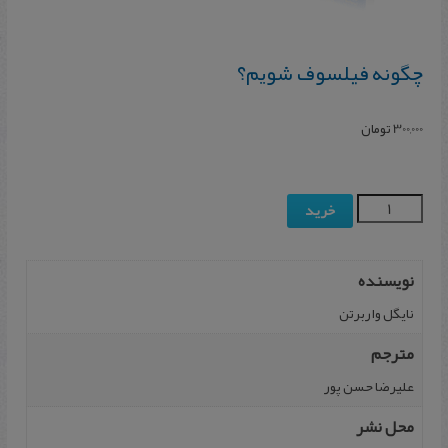
چگونه فیلسوف شویم؟
300,000
تومان
خرید
نویسنده
نایگل واربرتن
مترجم
علیرضا حسن پور
محل نشر