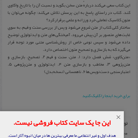
این کتاب سعی می‌کند دربارهٔ متن سخن بگوید و نسبت آن را با تاریخ واکاوی
کند. کتاب در راستای پاسخ به این پرسش تلاش می‌کند: چگونه می‌توان با
متون کلاسیک تعاملی خرد ورزانه و علمی برقرار کرد؟
ساختار کلی کتاب از متن شروع می‌شود و پس از بررسی سنت و فهم، به سوی
غایت‌های متصور بر آن پیش می‌رود. آمیختگی‌های متن و ایدئولوژی توضیح
داده می‌شود و سپس نوعی خاص از روش‌‌شناسی متنی مورد توجه قرار
می‌گیرد که به بازسازی و تصحیح متون اختصاص دارد.
«متن‌کاوی» شش فصل دارد: ۱. متن، سنت و فهم ۲. تصحیح، بازسازی و
متن‌پژوهی ۳. مخاطب و بازسازی متن ۴. ایدئولوژی و متن‌پژوهی ۵.
اعتبارسنجی دست‌نویس‌ها ۶. ناهمسانی (نسخه‌بدل)
برای خرید اینجا را کلیک کنید
×
این جا یک سایت کتاب فروشی نیست.
نویسنده
مجتبی مجرد
هدف اول و غیر انتفاعی ما معرفی بهترین ها در میان انبوه آثار است.