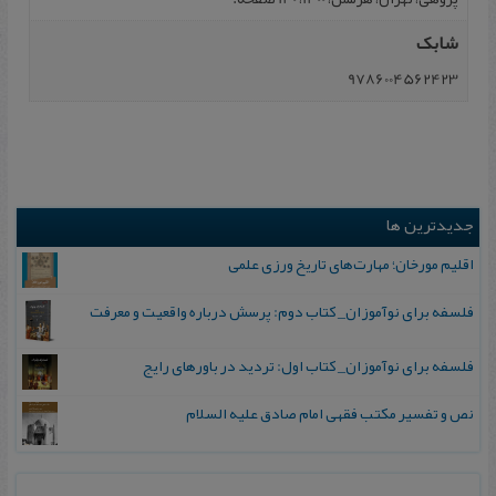
شابک
9786004562423
جدیدترین ها
اقلیم مورخان؛ مهارت‌های تاریخ ورزی علمی
فلسفه برای نوآموزان_ کتاب دوم: پرسش درباره واقعیت و معرفت
فلسفه برای نوآموزان_ کتاب اول: تردید در باورهای رایج
نص و تفسیر مکتب فقهی امام صادق علیه السلام