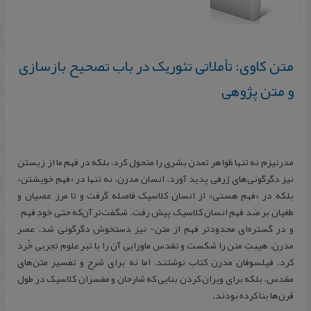
متن کاوی: تأملاتی تئوریک در باب تصحیح بازسازی
و متن پژوهی
مدرنیزم نه تنها ظواهر تمدن بشری را متحول کرد، بلکه در فهم ما از زیستن
نیز دگرگونی‌های ژرفی پدید آورد. انسان مدرن، نه تنها در «فهمِ خویشتن»
بلکه در «فهمِ هستی» از انسان کلاسیک فاصله گرفت و تا مرز عصیان و
طغیان بر ضد فهمِ انسان کلاسیک پیش رفت. شگفت‌تر آن‌که حتی خودِ فهم –
و در گستره‌ای محدودتر فهمِ از متن- نیز دستخوش دگرگونی شد. عصر
مدرن، هیبتِ متن را شکست و تقدس ماورایی آن را با تبرِ علوم تجربی خُرد
کرد. فیلسوفان مدرن کتاب نوشتند، اما نه برای شرح و تفسیر متن‌های
مقدس، بلکه برای ویران کردن بنایی که شارحان و مفسران کلاسیک در طول
قرن‌ها بنا کرده بودند.