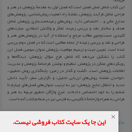
این کتاب شامل شش فصل است که فصل اول به مقدمۀ پژوهش در هنر و
طراحی شامل فرآیند پژوهش، نقشۀ راه، اهمیت روش‌شناسی، پژوهش‌های
مدارج عالی و … اختصاص دارد. روش‌های زمینه‌مندسازی پژوهش شامل
هدف و ساختار نقد و بررسی زمینه، تفکر و واکنش انتقادی، مهارت‌های
کلیدی، جست‌وجوی مطالب مرجع و استفاده از آنها در پژوهش‌های هنر و
طراحی و نقد و بررسی زمینه از جمله مطالبی است که در فصل دوم بررسی
شده است. تعیین جهت و ترسیم موقعیت پژوهش عنوان سومین فصل این
کتاب را تشکیل می‌دهد که شامل طرح سؤال پژوهش، دیدگاه‌ها و
رویکرد‌های ممکن در پژوهش،‌ تنظیم و نوشتن طرحنامۀ پژوهش و مدیریت
اطلاعات پژوهش است. «گشت و گذار در زمین: پایه‌گذاری روش تحقیق»،
«خواندن نقشه: ‌روش‌های ارزیابی تحلیل» و «گزارش سفر: تأیید دانش
جدید و انتقال نتایج پژوهش» نیز به ترتیب عنوان‌های فصل‌های چهارم تا
ششم را به خود اختصاص داده‌اند. شرح واژگان تحقیق مربوط به هنر و
طراحی به همراه واژه‌نامۀ انگلیسی به فارسی نیز در ضمائم کتاب آمده‌ است.
×
این جا یک سایت کتاب فروشی نیست.
برای خرید اینجا را کلیک کنید