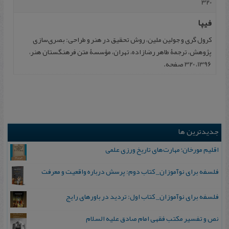
320
فیپا
کرول گری و جولین ملین، روش تحقیق در هنر و طراحی: بصری‌سازی
پژوهش، ترجمۀ طاهر رضازاده، تهران، مؤسسۀ متن فرهنگستان هنر،
1396، 320 صفحه.
جدیدترین ها
اقلیم مورخان؛ مهارت‌های تاریخ ورزی علمی
فلسفه برای نوآموزان_ کتاب دوم: پرسش درباره واقعیت و معرفت
فلسفه برای نوآموزان_ کتاب اول: تردید در باورهای رایج
نص و تفسیر مکتب فقهی امام صادق علیه السلام