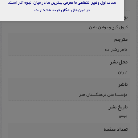
هدف اول و غیر انتفاعی ما معرفی بهترین ها در میان انبوه آثار است.
در عین حال امکان خرید هم دارید.
نویسنده
کرول گری و جولین ملین
مترجم
طاهر رضازاده
محل نشر
تهران
ناشر
مؤسسۀ متن فرهنگستان هنر
تاریخ نشر
1396
تعداد صفحه