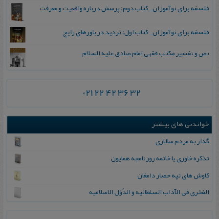
فلسفه برای نوآموزان_ کتاب دوم: پرسش درباره واقعیت و معرفت
فلسفه برای نوآموزان_ کتاب اول: تردید در باورهای رایج
نص و تفسیر مکتب فقهی امام صادق علیه السلام
021 22 42 36 32
خواندنی های بیشتر
گذار به‌ مردم‌ سالاری
تذکره خاوری یا ‌خاتمه روزنامچه همایون
کاوش های تپه حصار دامغان
ال‍ف‍خ‍ری‌ ف‍ی‌ الآداب‌ ال‍س‍ل‍طان‍ی‍ه‌ و ال‍دُوَل‌ الاس‍لام‍ی‍ه‌