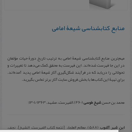
منابع کتابشناسی شیعۀ امامی
مهم‌ترین منابع کتابشناسی شیعۀ امامی به ترتیب تاریخ دورۀ حیات مؤلفان
در این جا فهرست شده‌اند. این فهرست به محقق کمک می‌دهد تا تغییرات و
تحولاتی را دریابد که در فرآیند شکل‌گیری آثار شیعۀ امامی پدید آمده‌اند.
برای تهیۀ این کتاب‌ها با بخش فروش سایت آثار برتر تماس بگیرید.
محمد بن حسن
شیخ طوسی
(460)،
الفهرست
، مشهد، 1301/1363؛
ابن شهر آشوب
(588)،
معالم العلماء
[تتمه كتاب
الفهرست
الشیخ]‌، نجف،