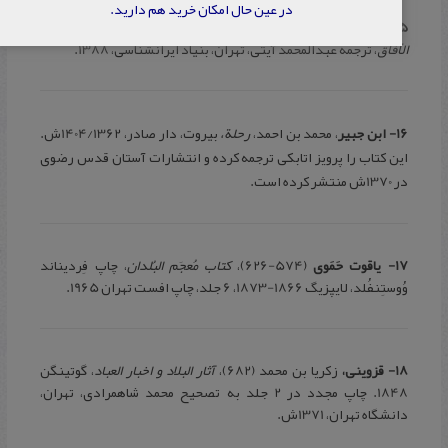
در عین حال امکان خرید هم دارید.
15- ادریسی،
محمد بن محمد (493-560)،
نُزهة المُشتاق فی اختراق
الآفاق
، ترجمه عبدالمحمد آیتی، تهران، بنیاد ایرانشناسی، 1388.
16- ابن جبیر
، محمد بن احمد،
رحلة
،
بیروت، دار صادر، 1404/1362ش.
این کتاب را پرویز اتابکی ترجمه کرده و انتشارات آستان قدس رضوی
در 1370ش منتشر کرده است.
17- یاقوت حَمَوی
(574-626)،
کتاب مُعجَم البُلدان
، چاپ فِردیناند
وُوستِنفُلد، لایپزیگ 1866-1873، 6 جلد، چاپ افست تهران 1965.
18- قزوینی،
زکریا بن محمد (682)،
آثار البلاد و اخبار العباد
، گوتینگن
1848. چاپ مجدد در 2 جلد به تصحیح محمد شاهمرادی، تهران،
دانشگاه تهران، 1371ش.