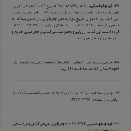
27- کِراچکوفسکی،
ایگناتی (1883-1951)،
تاریخ الأدب الجغرافی العربی
،
تعریب، دو جلد، قاهره، جامعة الدول العربیة، 1963. ابوالقاسم پاینده
این کتاب را با عنوان
تاریخ نوشته‌های جغرافیایی در جهان اسلام
به
فارسی ترجمه و انتشارات علمی فرهنگی آن را در 1379ش منتشر
کرده است. این کتاب ارزیابی و محتواشناسی کتابهای جغرافیایی قدیم و
متن اصلی آن به روسی است.
28- خانجی
، محمد امین (معاصر)،
کتاب مُنجِّم العُمران فی المستدرک علی
مُعجم البُلدان
، قم، مطبعة السعادة [بی‌تا].
29- جاسر،
حمد (معاصر)،
المعجم الجغرافی للبلاد العربیة السعودیة
، 2 جلد،
ریاض، دارالیمامه، 1977/1356.
30- قره چانلو،
حسین (1319-1397)،
جغرافیای تاریخی کشورهای اسلامی
،
تهران، سمت، 1380ش.