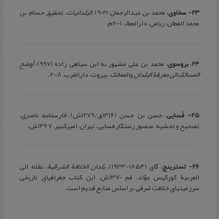
23- سخاوی،
محمد بن عبدالرحمان (902)،
البُلدانیات
، تحقیق حسام بن
محمد القِطان، ریاض، دارالعطاء، 2001م.
24
– بروسوی،
محمد بن علی مشهور به ابن سباهی زاده (997)،
أوضح
المسالک الی معرفة البُلدان
والممالک، بیروت، دارالغرب، 2008.
25- فَسایی
، حسن بن حسن (1316ق/1279ش)،
فارسنامه ناصری
،
تصحیح و تحشیه، منصور رستگار فسایی، تهران، امیرکبیر، 1367ش.
26- لسترینچ،
گای (1854-1933)،
بُلدان الخلافة الشرقیة
، نقله الی
العربیة کورکیس عوّاد، قم 1370ش. این کتاب جغرافیای تاریخی
سرزمینهای خلافت شرقی بر اساس منابع قدیم است.