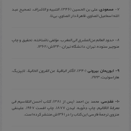
7-
مسعودی،
علی بن الحسین (346)،
التنبیه و الاشراف،
تصحیح عبد
الله اسماعیل الصاوی، قاهرة،‌دار الصاوی، بی‌تا
.
8- حدود العالم من المشرق الی المغرب
، مؤلفی ناشناخته، تحقیق و چاپ
منوچهر ستوده، تهران، دانشگاه تهران، 1340ش/1362.
9- ابوریحان بیرونی
(340)،
الآثار الباقیة عن القرون الخالیة
، لایپزیگ،
هاراسوئیت، 1923.
10- مَقدِسی
، محمد بن احمد (پس از 381)،
کتاب اَحسن التقاسیم فی
معرفة الاقالیم
، چاپ دِخُویه، لیدن 1877، چاپ افست 1967. علینقی
منزوی ترجمۀ فارسی این کتاب را در 1361ش منتشر کرده است.