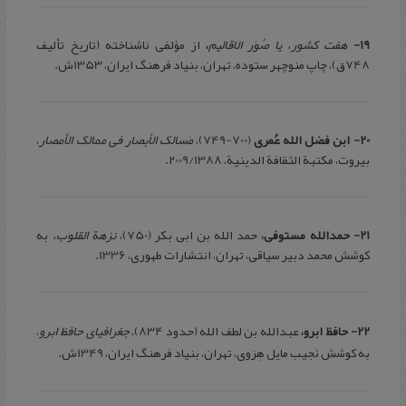
19-
هفت کشور، یا صُوَر الاقالیم
،
از مؤلفی ناشناخته (تاریخ تألیف
748ق)، چاپ منوچهر ستوده، تهران، بنیاد فرهنگ ایران، 1353ش.
20- ابن فضل الله عُمری
(700-749)،
مَسالک الأبصار فی ممالک الأمصار
،
بیروت، مکتبة الثقافة الدینیة، 2009/1388.
21-
حمدالله مستوفی،
حمد الله بن ابی بکر (750)،
نزهة القلوب،
به
کوشش محمد دبیر سیاقی، تهران، انتشارات طهوری، 1336.
22- حافظ ابرو،
عبدالله بن لطف الله (حدود 834)،
جغرافیای حافظ ابرو
،
به کوشش نَجیب مایل هِرَوی، تهران، بنیاد فرهنگ ایران، 1349ش.