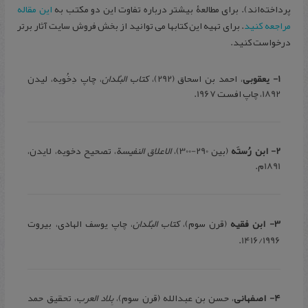
پرداخته‌اند). برای مطالعۀ بیشتر درباره تفاوت این دو مکتب به
این مقاله
مراجعه کنید
. برای تهیه این کتابها می توانید از بخش فروش سایت آثار برتر
درخواست کنید.
1- یعقوبی
، احمد بن اسحاق (292)،
کتاب البُلدان
، چاپ دِخُویه، لیدن
1892، چاپ افست 1967.
2-
ابن رُستَه
(بین 290-300)،
الاعلاق النفیسة
، تصحیح دخویه، لایدن،
1891م.
3- ابن فقیه
(قرن سوم)،
کتاب البُلدان
، چاپ یوسف الهادی، بیروت
1416/1996.
4- اصفهانی
، حسن بن عبدالله (قرن سوم)،
بِلاد العرب
، تحقیق حمد