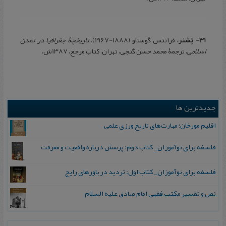
31- تِشنر،
فرانتس گوستاو (1888-1967)،
تاریخچۀ جغرافیا در تمدن
اسلامی
، ترجمۀ محمد حسن گنجی، تهران، کتاب مرجع، 1387ش.
جدیدترین ها
اقلیم مورخان؛ مهارت‌های تاریخ ورزی علمی
فلسفه برای نوآموزان_ کتاب دوم: پرسش درباره واقعیت و معرفت
فلسفه برای نوآموزان_ کتاب اول: تردید در باورهای رایج
نص و تفسیر مکتب فقهی امام صادق علیه السلام