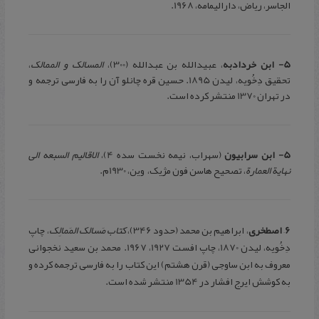
الجاسر، ریاض، دارالیمامه، 1968.
5- ابن خردادبه
، عبیدالله بن عبدالله (300)،
المسالک و الممالک
،
تحقیق دِخُویه، لیدن 1895. حسین قره چانلو آن را به فارسی ترجمه و
در تهران 1370 منتشر کرده است.
5- ابن سرابیون
(سهراب، نیمه نخست سده 4)،
الاقالیم السبعه الی
نهایة العمارة
، تصحیح هاسن فون مژیک، وین، 1930م.
6
–
اصطخری
، ابراهیم بن محمد (حدود 346)،
کتاب مَسالک المَمالِک
، چاپ
دِخُویه، لیدن 1870، چاپ افست 1927، 1967. محمد بن سعید نخجوانی
معروف به ابن ساوجی (قرن هشتم) این کتاب را به فارسی ترجمه کرده و
به کوشش ایرج افشار در 1354 منتشر شده است.