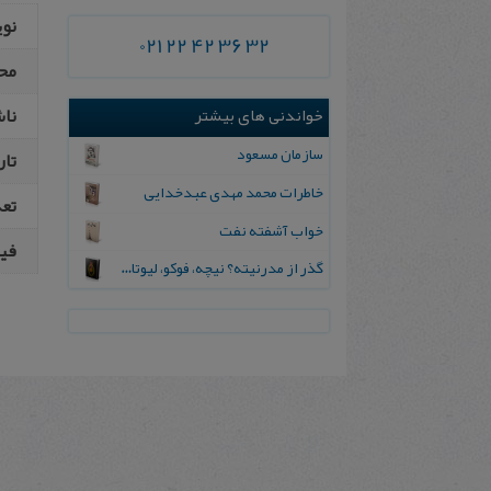
نو
021 22 42 36 32
مح
نا
خواندنی های بیشتر
سازمان مسعود
تار
خاطرات‌ محمد مهدی‌ عبدخدایی‌
تع
خواب آشفته نفت
فیپ
گذر از مدرنیته؟ نیچه، فوکو، لیوتار و دریدا