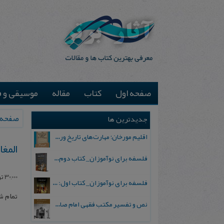
صفحه اول
کتاب
مقاله
موسیقی و ف
صفحه 
جدیدترین ها
اقلیم مورخان؛ مهارت‌های تاریخ ورزی علمی
المغا
فلسفه برای نوآموزان_ کتاب دوم: پرسش درباره واقعیت و معرفت
30,000
تو
فلسفه برای نوآموزان_ کتاب اول: تردید در باورهای رایج
تمام 
نص و تفسیر مکتب فقهی امام صادق علیه السلام