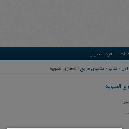
یلم
فرصت برتر
اول
/
کتاب
/
کتابهای مرجع
/ المغازی النبویه
زی النبویه
مان
شد