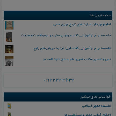
جدیدترین ها
اقلیم مورخان؛ مهارت‌های تاریخ ورزی علمی
فلسفه برای نوآموزان_ کتاب دوم: پرسش درباره واقعیت و معرفت
فلسفه برای نوآموزان_ کتاب اول: تردید در باورهای رایج
نص و تفسیر مکتب فقهی امام صادق علیه السلام
021 22 42 36 32
خواندنی های بیشتر
فلسفه حقوق اسلامی
اح‍ک‍ام‌، آداب‌، ح‍ق‍وق‌ و م‍س‍ئ‍ولیت ه‍ا