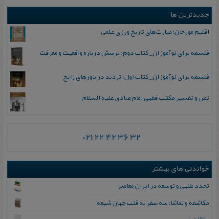
جدیدترین ها
اقلیم مورخان؛ مهارت‌های تاریخ ورزی علمی
فلسفه برای نوآموزان_ کتاب دوم: پرسش درباره واقعیت و معرفت
فلسفه برای نوآموزان_ کتاب اول: تردید در باورهای رایج
نص و تفسیر مکتب فقهی امام صادق علیه السلام
021 22 42 36 32
خواندنی های بیشتر
تجدد طلبی‌ و توسعه‌ در ایران‌ معاصر
مکاشفه و تماشا: سه سفر به قلب جهان شیعه