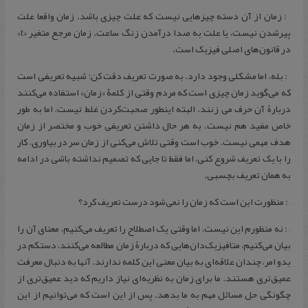
– : زمان از آن دسته چیزهایی نیست که علت چیزی باشد. زمان واقعا علت
پیرشدن نیست، یا علت به صدا‌ درآمدن زنگ ساعت. زمان مرجع متغیر «t»
در قانون‌های اصلی فیزیک است.
– : بله، اما مشکلی وجود دارد. به صورت تعریف دقت کن؛ شبیه تعریفی است
که می‌گوید زمان چیزی است که مردم وقتی از کلمۀ «زمان» استفاده می‌کنند
دربارۀ آن حرف می زنند. البته اینطور صحبت‌کردن غلط نیست، اما به طور
خاص مفید هم نیست. به هر حال داشتن تعریفی خوب و مختصر از زمان
هدف مهمی نیست. خوب است وقتی تلاش می‌کنی از زمان سر در بیاوری، کار
را با یک تعریف شروع کنی، اما فقط تا جایی که تصمیم نداشته باشی در ادامه
به همان تعریف بچسبی.
– : منظورت این است که زمان را نمی‌شود درست تعریف کرد؟
– : نه منظورم این نیست، اما وقتی یک اصطلاح را تعریف می‌کنیم، معنای آن را
بیان می‌کنیم، متافیزیک‌دان‌هایی که دربارۀ زمان مطالعه می‌کنند، دستکم در
بدو امر، چندان علاقه‌ای به بیان معنی این کلمه ندارند. آنها به دنبال معرفت
عمیق‌تری هستند. ما برای زمان به نظریه‌ای نیاز داریم که دید عمیق‌تری از
چگونگی حل مسائل مهم به ما بدهد. پس از این است که می‌توانیم از این