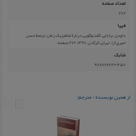
تعداد صفحه
272
فیپا
داودن، برادلی، گفت‌وگویی دربارۀ متافیزیک زمان، ترجمۀ حسن
امیری‌آرا، تهران، کرگدن، 1398، 272 صفحه.
شابک
9786226420457
از همین نویسنده / مترجم: