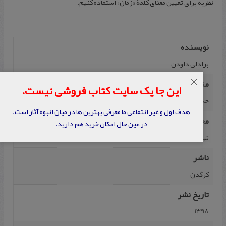
نظریه برای تعیین معنای کلمۀ «زمان» استفاده کنیم.
نویسنده
برادلی داودن
×
مترجم
این جا یک سایت کتاب فروشی نیست.
حسن امیری‌آرا
هدف اول و غیر انتفاعی ما معرفی بهترین ها در میان انبوه آثار است.
محل نشر
در عین حال امکان خرید هم دارید.
تهران
ناشر
کرگدن
تاریخ نشر
1398