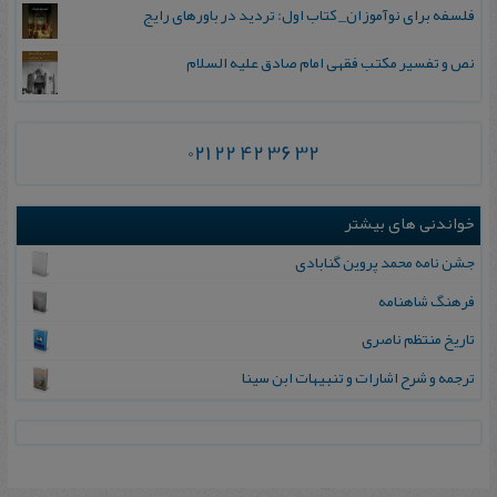
فلسفه برای نوآموزان_ کتاب اول: تردید در باورهای رایج
نص و تفسیر مکتب فقهی امام صادق علیه السلام
021 22 42 36 32
خواندنی های بیشتر
ج‍ش‍ن‌ ن‍ام‍ه‌ م‍ح‍م‍د پ‍روی‍ن‌ گ‍ن‍اب‍ادی‌
فرهنگ شاهنامه
تاریخ منتظم ناصری
ترجمه و شرح اشارات و تنبیهات ابن‌ سینا