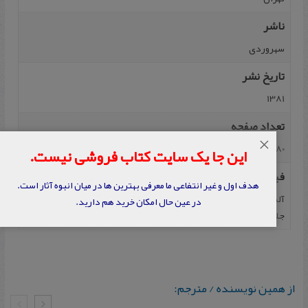
ناشر
سهروردی
تاریخ نشر
1381
تعداد صفحه
×
280
این جا یک سایت کتاب فروشی نیست.
فیپا
هدف اول و غیر انتفاعی ما معرفی بهترین ها در میان انبوه آثار است.
آلستون، ویلیام پی، فلسفه زبان، ترجمه احمد ایرانمنش و احمد رضا
در عین حال امکان خرید هم دارید.
جلیلی، تهران، انتشارات سهروردی، سال 1381، 280 صفحه.
از همین نویسنده / مترجم: