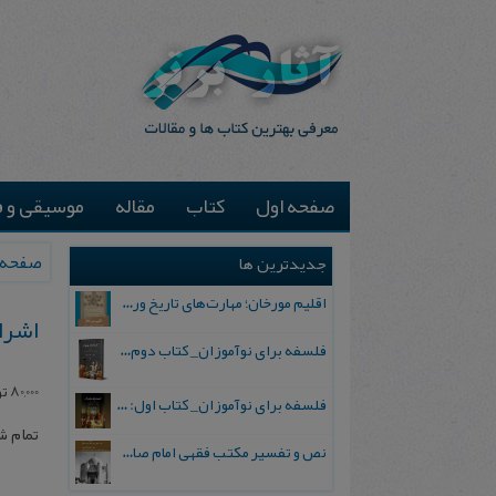
صفحه اول
کتاب
مقاله
موسیقی و ف
صفحه 
جدیدترین ها
اقلیم مورخان؛ مهارت‌های تاریخ ورزی علمی
اشراق
فلسفه برای نوآموزان_ کتاب دوم: پرسش درباره واقعیت و معرفت
80,000
تو
فلسفه برای نوآموزان_ کتاب اول: تردید در باورهای رایج
تمام 
نص و تفسیر مکتب فقهی امام صادق علیه السلام