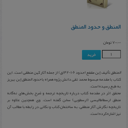
المنطق و حدود المنطق
700,000
تومان
خرید
المنطق
تألیف إبن مقفع (حدود 106-142ق) از جمله آثار کهن منطقی است. این
کتاب با مقدمه مبسوط محمد تقی دانش‌ پژوه همراه با
حدود المنطق
إبن بهریز
به طبع رسیده است.
محقق اثر در مقدمه کتاب درباره تاریخچه ترجمه و شرح بخش‌های نه‌گانه
منطق ارسطاطالیسی (ارسطویی) سخن گفته است. وی همچنین علاوه بر
تاریخچه نگارش آثار منطقی، به ساختمان کتاب و نکاتی در رابطه با مطالب آن
نیز اشاره کرده است.