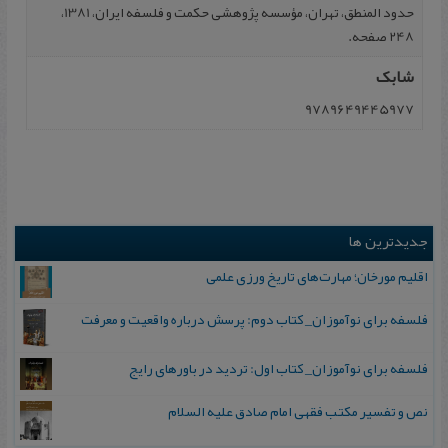
حدود المنطق، تهران، مؤسسه پژوهشی حکمت و فلسفه ایران، 1381،
248 صفحه.
شابک
9789649445977
جدیدترین ها
اقلیم مورخان؛ مهارت‌های تاریخ ورزی علمی
فلسفه برای نوآموزان_ کتاب دوم: پرسش درباره واقعیت و معرفت
فلسفه برای نوآموزان_ کتاب اول: تردید در باورهای رایج
نص و تفسیر مکتب فقهی امام صادق علیه السلام