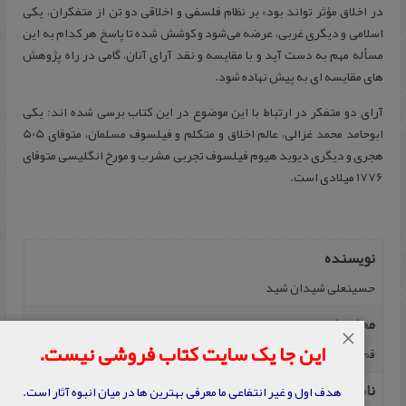
در اخلاق مؤثر تواند بود» بر نظام فلسفی و اخلاقی دو تن از متفکران، یکی
اسلامی و دیگری غربی، عرضه می‌شود و کوشش شده تا پاسخ هر کدام به این
مسأله مهم به دست آید و با مقایسه و نقد آرای آنان، گامی در راه پژوهش
های مقایسه ای به پیش نهاده شود.
آرای دو متفکر در ارتباط با این موضوع در این کتاب برسی شده اند: یکی
ابوحامد محمد غزالی، عالم اخلاق و متکلم و فیلسوف مسلمان، متوفای 505
هجری و دیگری دیوید هیوم فیلسوف تجربی مشرب و مورخ انگلیسی متوفای
1776 میلادی است.
نویسنده
حسینعلی شیدان شید
محل نشر
×
این جا یک سایت کتاب فروشی نیست.
قم
ناشر
هدف اول و غیر انتفاعی ما معرفی بهترین ها در میان انبوه آثار است.