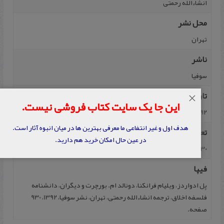
انشاء‌الله رحمتی
محل نشر
تهران
ناشر
سوفیا
تاریخ نشر
×
این جا یک سایت کتاب فروشی نیست.
1392
هدف اول و غیر انتفاعی ما معرفی بهترین ها در میان انبوه آثار است.
تعداد صفحه
در عین حال امکان خرید هم دارید.
930
فیپا
پل ادواردز، ویلیام فرانکنا، دونالد ام. بورچرت و دیگران، دانشنامه
فلسفه‌ اخلاق‌، ترجمه‌ انشاء‌الله رحمتی، تهران‌، نشر سوفیا، 1392، 930
صفحه.