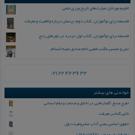
اقلیم مورخان؛ مهارت‌های تاریخ ورزی علمی
فلسفه برای نوآموزان_ کتاب دوم: پرسش درباره واقعیت و معرفت
فلسفه برای نوآموزان_ کتاب اول: تردید در باورهای رایج
نص و تفسیر مکتب فقهی امام صادق علیه السلام
021 22 42 36 32
خواندنی های بیشتر
تفرج صنع: گفتارهایی در اخلاق و صنعت و علم انسانی
تاثیر گناه بر معرفت
حقوق اساسی یعنی آداب مشروطیت دول
رواب‍ط ای‍ران‌ و روس‌ (۱۸۲۸-۱۷۸۰ )