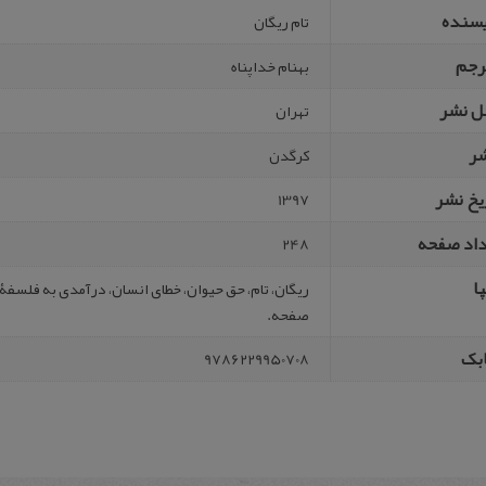
یسنده
تام ریگان
رجم
بهنام خداپناه
ل نشر
تهران
شر
کرگدن
یخ نشر
1397
داد صفحه
248
ا
صفحه.
بک
9786229950708