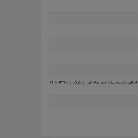
ریگان، تام، حق حیوان، خطای انسان، درآمدی به فلسفۀ اخلاق، ترجمۀ بهنام خداپناه، تهران، کرگدن، 1397، 248