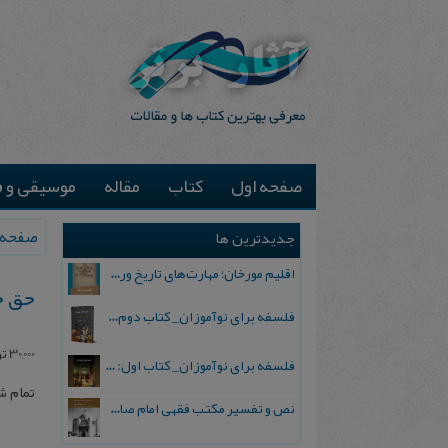
صفحه اول
کتاب
مقاله
موسیقی و ف
صفحه 
جدیدترین ها
اقلیم مورخان؛ مهارت‌های تاریخ ورزی علمی
حق ح
فلسفه برای نوآموزان_ کتاب دوم: پرسش درباره واقعیت و معرفت
30,000
تو
فلسفه برای نوآموزان_ کتاب اول: تردید در باورهای رایج
تمام 
نص و تفسیر مکتب فقهی امام صادق علیه السلام