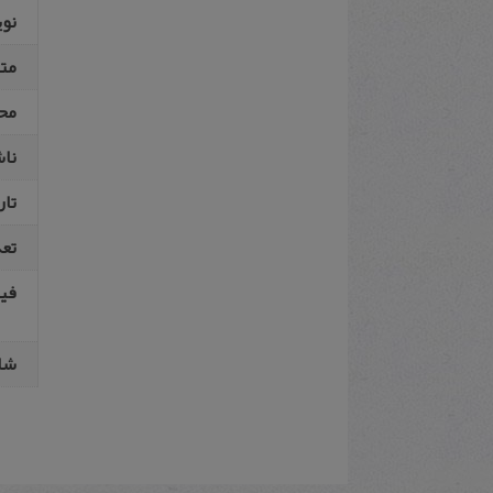
نو
مت
مح
نا
تار
تع
فیپ
شا