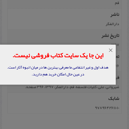
قم
ناشر
دارالفکر
تاریخ نشر
1397
×
این جا یک سایت کتاب فروشی نیست.
تعداد صفحه
396
هدف اول و غیر انتفاعی ما معرفی بهترین ها در میان انبوه آثار است.
در عین حال امکان خرید هم دارید.
فیپا
شیروانی، علی، کلیات فلسفه، قم، دارالفکر، 1397، 396 صفحه.
شابک
9789642611010