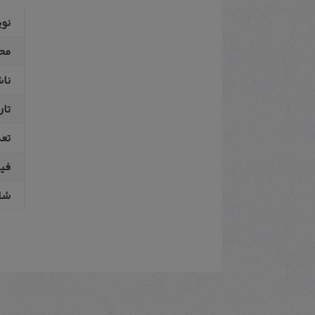
نو
مح
نا
تار
تع
فیپ
شا