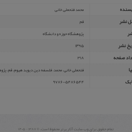
یسنده
محمد فتحعلی خانی
ل نشر
قم
شر
پژوهشگاه حوزه و دانشگاه
یخ نشر
۱۳۹۵
داد صفحه
318
ا
فتحعلی خانی، محمد، فلسفه دین دیوید هیوم، قم، پژوهشگاه حوزه و
بک
9786005486544
تمام حقوق برای وب سايت آثار برتر محفوظ است.
1387 - ۱۴۰۵
©