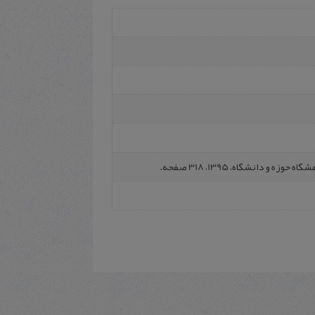
 دانشگاه، 1395، 318 صفحه.