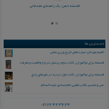
فلسفه ذهن: یک راهنمای مقدماتی
جدیدترین ها
اقلیم مورخان؛ مهارت‌های تاریخ ورزی علمی
فلسفه برای نوآموزان_ کتاب دوم: پرسش درباره واقعیت و معرفت
فلسفه برای نوآموزان_ کتاب اول: تردید در باورهای رایج
نص و تفسیر مکتب فقهی امام صادق علیه السلام
021 22 42 36 32