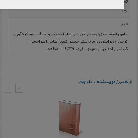
تعداد صفحه
336
فیپا
علم، جامعه، اخلاق: جستارهایی در ابعاد اجتماعی و اخلاقی علم، گردآوری،
ترجمه و ويرايش به سرپرستی حسین شیخ‌رضایی، امیراحسان
کرباسی‌زاده، تهران، مینوی خرد، ۱۳۹۱، ۳۳۶ صفحه.
از همین نویسنده / مترجم: