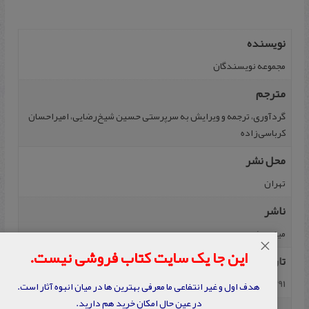
نویسنده
مجموعه نویسندگان
مترجم
گردآوری، ترجمه و ويرايش به سرپرستی حسین شیخ‌رضایی، امیراحسان
کرباسی‌زاده
محل نشر
تهران
ناشر
مینوی خرد
×
این جا یک سایت کتاب فروشی نیست.
تاریخ نشر
1391
هدف اول و غیر انتفاعی ما معرفی بهترین ها در میان انبوه آثار است.
در عین حال امکان خرید هم دارید.