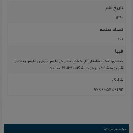
تاریخ نشر
1390
تعداد صفحه
161
فیپا
صمدی، هادی، ساختار نظریه های علمی در علوم طبیعی و علوم اجتماعی،
قم، پژوهشگاه حوزه و دانشگاه، 1390، 161 صفحه.
شابک
9786005486292
جدیدترین ها