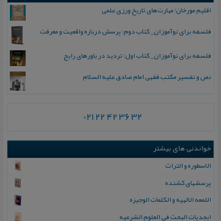
اقلیم مورخان؛ مهارت‌های تاریخ ورزی علمی
فلسفه برای نوآموزان_ کتاب دوم: پرسش درباره واقعیت و معرفت
فلسفه برای نوآموزان_ کتاب اول: تردید در باورهای رایج
نص و تفسیر مکتب فقهی امام صادق علیه السلام
021 22 42 36 32
خواندنی های بیشتر
الاسطوره‌ و التراث
پرسشهای کشنده
ال‍ل‍م‍ع‍ه‌ الال‍هیه‌ و ال‍ک‍ل‍م‍ات‌ ال‍وجیزه‌
ابجدیات البحث فی العلوم الشرعیه