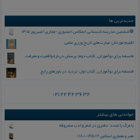
جدیدترین ها
🔵ششمین مدرسه تابستانی انعکاس (حضوری-مجازی) شهریور ۱۴۰۵
اقلیم مورخان؛ مهارت‌های تاریخ ورزی علمی
فلسفه برای نوآموزان_ کتاب دوم: پرسش درباره واقعیت و معرفت
فلسفه برای نوآموزان_ کتاب اول: تردید در باورهای رایج
021 22 42 36 32
خواندنی های بیشتر
یا مرگ یا تجدد: دفتری در شعر و ادب مشروطه
هنر و معماری اسلامی ۲ (۱۲۵۰-۱۸۰۰)