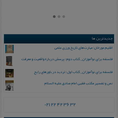
جدیدترین ها
اقلیم مورخان؛ مهارت‌های تاریخ ورزی علمی
فلسفه برای نوآموزان_ کتاب دوم: پرسش درباره واقعیت و معرفت
فلسفه برای نوآموزان_ کتاب اول: تردید در باورهای رایج
نص و تفسیر مکتب فقهی امام صادق علیه السلام
021 22 42 36 32