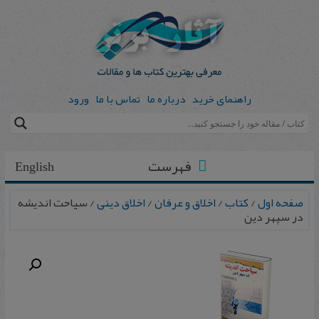
راهنمای خرید
درباره ما
تماس با ما
ورود
فهرست
English
صفحه اول
/
کتاب
/
اخلاق و عرفان
/
اخلاق دینی
/ س‍ی‍اح‍ت‌ ان‍دی‍ش‍ه‌
در س‍پ‍ه‍ر دی‍ن‌