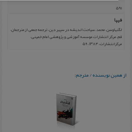
591
فیپا
ل‍گ‍ن‍ه‍اوس‍ن، م‍ح‍م‍د، س‍ی‍اح‍ت‌ ان‍دی‍ش‍ه‌ در س‍پ‍ه‍ر دی‍ن‌، ترجمه ج‍م‍ع‍ی‌ ازم‍ت‍رج‍م‍ان‌،
ق‍م‌، م‍رک‍ز ان‍ت‍ش‍ارات‌ م‍وس‍س‍ه‌ آم‍وزش‍ی‌ و پ‍ژوه‍ش‍ی‌ ام‍ام‌ خ‍م‍ی‍ن‍ی‌،
م‍رک‍زان‍ت‍ش‍ارات‌، ۱۳۸۴، ۵۹
از همین نویسنده / مترجم: