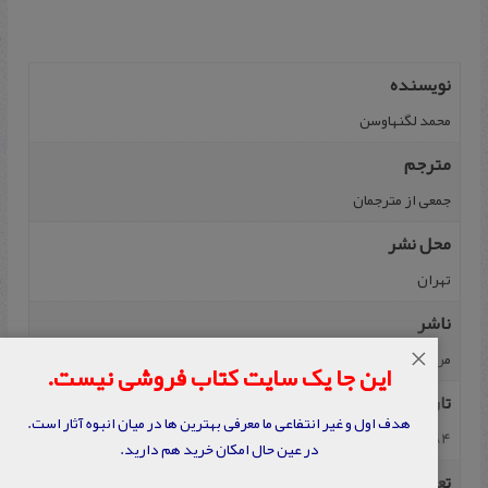
نویسنده
م‍ح‍م‍د ل‍گ‍ن‍ه‍اوس‍ن
مترجم
ج‍م‍ع‍ی‌ از م‍ت‍رج‍م‍ان‌
محل نشر
تهران
ناشر
×
م‍رک‍ز ان‍ت‍ش‍ارات‌ م‍وس‍س‍ه‌ آم‍وزش‍ی‌ و پ‍ژوه‍ش‍ی‌ ام‍ام‌ خ‍م‍ی‍ن‍ی‌، م‍رک‍زان‍ت‍ش‍ارات‌
این جا یک سایت کتاب فروشی نیست.
تاریخ نشر
هدف اول و غیر انتفاعی ما معرفی بهترین ها در میان انبوه آثار است.
1384
در عین حال امکان خرید هم دارید.
تعداد صفحه