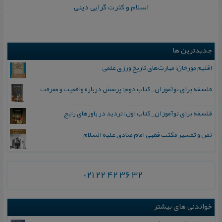
اسلام و کثرت گرایی دینی
جدیدترین ها
اقلیم مورخان؛ مهارت‌های تاریخ ورزی علمی
فلسفه برای نوآموزان_ کتاب دوم: پرسش درباره واقعیت و معرفت
فلسفه برای نوآموزان_ کتاب اول: تردید در باورهای رایج
نص و تفسیر مکتب فقهی امام صادق علیه السلام
021 22 42 36 32
خواندنی های بیشتر