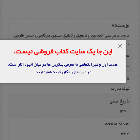
نویسنده
م‍ح‍م‍د طاه‍ر قمی، ت‍ص‍حی‍ح‌ و ت‍ح‍قی‍ق‌ و ت‍ع‍لی‍ق‌ ح‍سی‍ن ‌درگ‍اهی‌ و ح‍س‍ن‌ طارمی
راد
×
این جا یک سایت کتاب فروشی نیست.
محل نشر
هدف اول و غیر انتفاعی ما معرفی بهترین ها در میان انبوه آثار است.
تهران
در عین حال امکان خرید هم دارید.
ناشر
نی‍ک‌ م‍ع‍ارف‌
تاریخ نشر
1373
تعداد صفحه
344