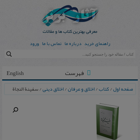
راهنمای خرید
درباره ما
تماس با ما
ورود
فهرست
English
صفحه اول
/
کتاب
/
اخلاق و عرفان
/
اخلاق دینی
/ س‍فی‍نة ال‍ن‍ج‍اة