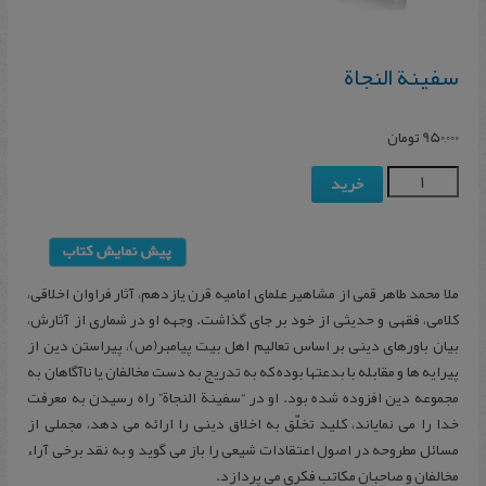
س‍فی‍نة ال‍ن‍ج‍اة
950,000
تومان
خرید
ملا محمد طاهر قمی از مشاهیر علمای امامیه قرن یازدهم، آثار فراوان اخلاقی،
کلامی، فقهی و حدیثی از خود بر جای گذاشت. وجهه او در شماری از آثارش،
بیان باورهای دینی بر اساس تعالیم اهل بیت پیامبر(ص)، پیراستن دین از
پیرایه ها و مقابله با بدعتها بوده که به تدریج به دست مخالفان یا ناآگاهان به
مجموعه دین افزوده شده بود. او در “سفینة النجاة” راه رسیدن به معرفت
خدا را می نمایاند، کلید تخلّق به اخلاق دینی را ارائه می دهد، مجملی از
مسائل مطروحه در اصول اعتقادات شیعی را باز می گوید و به نقد برخی آراء
مخالفان و صاحبان مکاتب فکری می پردازد.