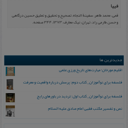
فیپا
ق‍می، م‍ح‍م‍د طاه‍ر، س‍فی‍نة ال‍ن‍ج‍اه‌، ت‍ص‍حی‍ح‌ و ت‍ح‍قی‍ق‌ و ت‍ع‍لی‍ق‌ ح‍سی‍ن ‌درگ‍اهی‌
و ح‍س‍ن‌ طارمی راد، ت‍ه‍ران‌، نی‍ک‌ م‍ع‍ارف‌، 1373، 344 صفحه.
جدیدترین ها
اقلیم مورخان؛ مهارت‌های تاریخ ورزی علمی
فلسفه برای نوآموزان_ کتاب دوم: پرسش درباره واقعیت و معرفت
فلسفه برای نوآموزان_ کتاب اول: تردید در باورهای رایج
نص و تفسیر مکتب فقهی امام صادق علیه السلام